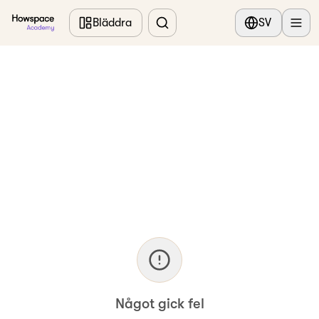
Hoppa till huvudinnehållet
Bläddra
SV
Något gick fel