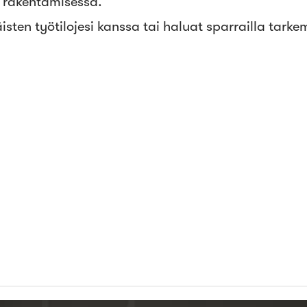
i rakentamisessa.
en työtilojesi kanssa tai haluat sparrailla tarkemm