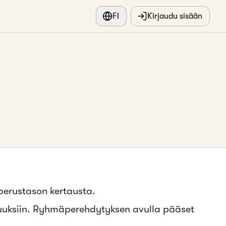
FI
Kirjaudu sisään
 perustason kertausta.
suuksiin. Ryhmäperehdytyksen avulla pääset