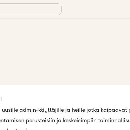
!
usille admin-käyttäjille ja heille jotka kaipaavat
tamisen perusteisiin ja keskeisimpiin toiminnalli