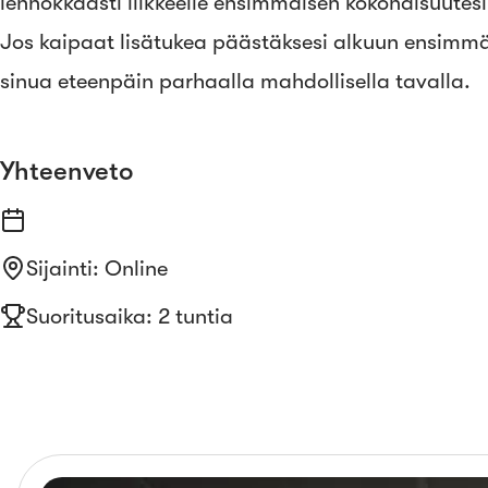
lennokkaasti liikkeelle ensimmäisen kokonaisuutes
Jos kaipaat lisätukea päästäksesi alkuun ensimmäist
sinua eteenpäin parhaalla mahdollisella tavalla.
Yhteenveto
Sijainti
:
Online
Suoritusaika: 2 tuntia