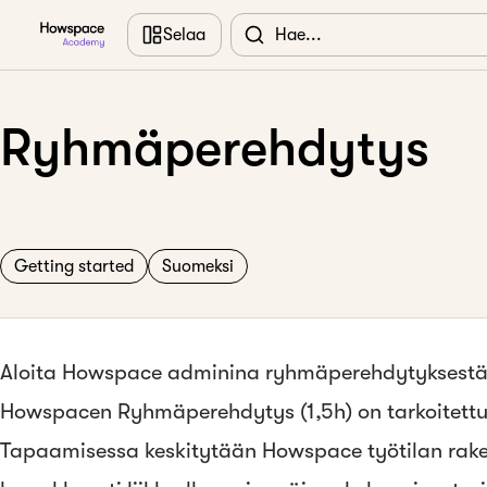
Siirry pääsisältöön
Selaa
Ryhmäperehdytys
Getting started
Suomeksi
Aloita Howspace adminina ryhmäperehdytyksestä
Howspacen Ryhmäperehdytys (1,5h) on tarkoitettu u
Tapaamisessa keskitytään Howspace työtilan raken