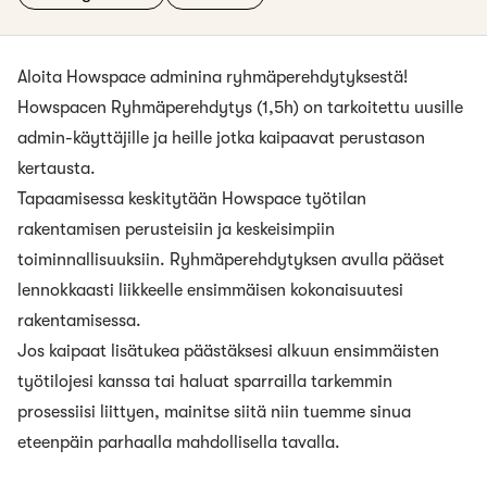
Aloita Howspace adminina ryhmäperehdytyksestä!
Howspacen Ryhmäperehdytys (1,5h) on tarkoitettu uusille
admin-käyttäjille ja heille jotka kaipaavat perustason
kertausta.
Tapaamisessa keskitytään Howspace työtilan
rakentamisen perusteisiin ja keskeisimpiin
toiminnallisuuksiin. Ryhmäperehdytyksen avulla pääset
lennokkaasti liikkeelle ensimmäisen kokonaisuutesi
rakentamisessa.
Jos kaipaat lisätukea päästäksesi alkuun ensimmäisten
työtilojesi kanssa tai haluat sparrailla tarkemmin
prosessiisi liittyen, mainitse siitä niin tuemme sinua
eteenpäin parhaalla mahdollisella tavalla.