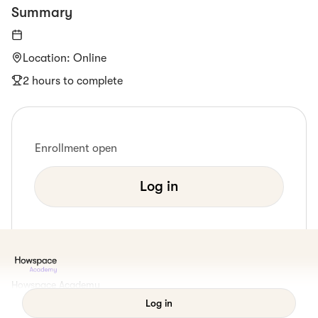
Summary
Location
:
Online
2 hours to complete
Enrollment open
Log in
Howspace Academy
Terms of use
Log in